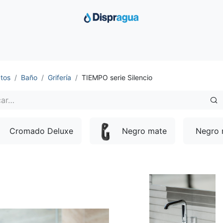
Inicio
Productos
Ofertas
Distribuimos
Sobre Nosotro
tos
Baño
Grifería
TIEMPO serie Silencio
Cromado Deluxe
Negro mate
Negro 