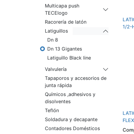
Multicapa push
TECElogo
LATI
Racorería de latón
1/2-
Latiguillos
Dn 8
Dn 13 Gigantes
Latiguillo Black line
Valvulería
Tapaporos y accesorios de
junta rápida
Químicos ,adhesivos y
disolventes
Teflón
LATI
Soldadura y decapante
FLEX
Contadores Domésticos
Comp