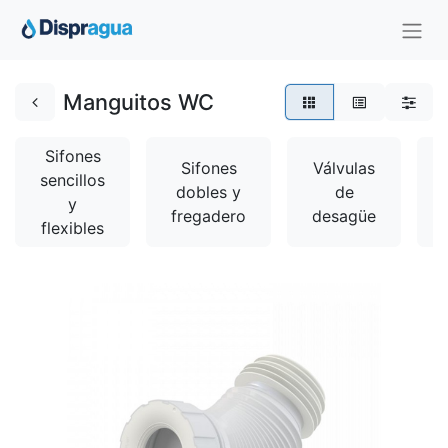
Manguitos WC
Sifones
Sifones
Válvulas
sencillos
dobles y
de
y
fregadero
desagüe
flexibles