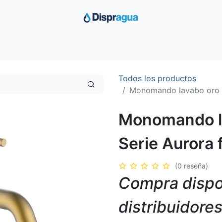
Inicio
Productos
Ofertas
Distribuimos
Sobre Nosotro
Todos los productos
Monomando lavabo oro ce
Monomando la
Serie Aurora 
(0 reseña)
Compra dispo
distribuidore